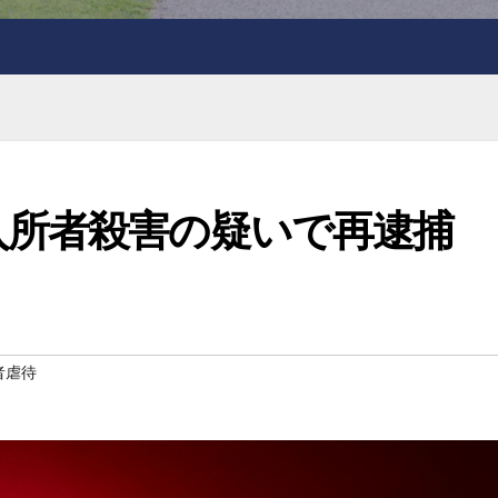
が入所者殺害の疑いで再逮捕
者虐待