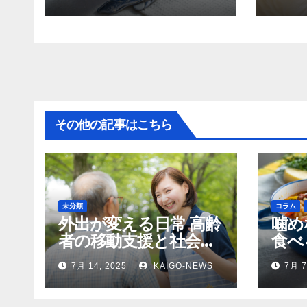
その他の記事はこちら
未分類
コラム
外出が変える日常 高齢
噛め
者の移動支援と社会参
食べ
加
齢者
7月 14, 2025
KAIGO-NEWS
7月 7