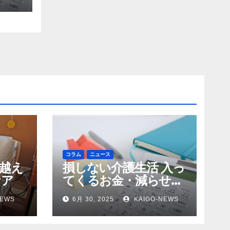
コラム
ニュース
越え
損しない介護生活 入っ
ケア
てくるお金・減らせる
支出の話
NEWS
6月 30, 2025
KAIGO-NEWS