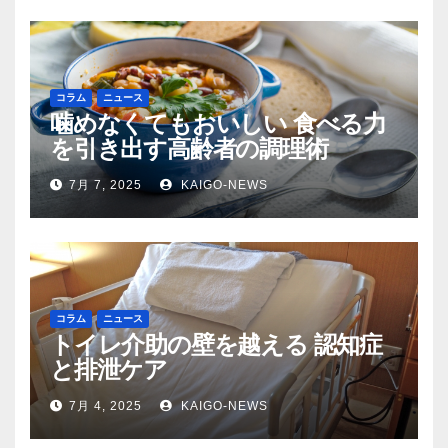
コラム
ニュース
噛めなくてもおいしい 食べる力
を引き出す高齢者の調理術
7月 7, 2025
KAIGO-NEWS
コラム
ニュース
トイレ介助の壁を越える 認知症
と排泄ケア
7月 4, 2025
KAIGO-NEWS