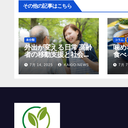
その他の記事はこちら
未分類
コラム
外出が変える日常 高齢
噛め
者の移動支援と社会参
食べ
加
齢者
7月 14, 2025
KAIGO-NEWS
7月 7