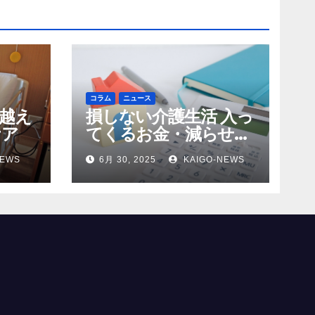
コラム
ニュース
越え
損しない介護生活 入っ
ケア
てくるお金・減らせる
支出の話
NEWS
6月 30, 2025
KAIGO-NEWS