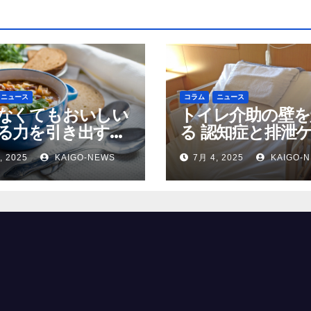
ニュース
コラム
ニュース
なくてもおいしい
トイレ介助の壁を
る力を引き出す高
る 認知症と排泄
の調理術
, 2025
KAIGO-NEWS
7月 4, 2025
KAIGO-