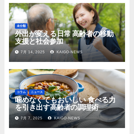
未分類
外出が変える日常 高齢者の移動
支援と社会参加
7月 14, 2025
KAIGO-NEWS
コラム
ニュース
噛めなくてもおいしい 食べる力
を引き出す高齢者の調理術
7月 7, 2025
KAIGO-NEWS