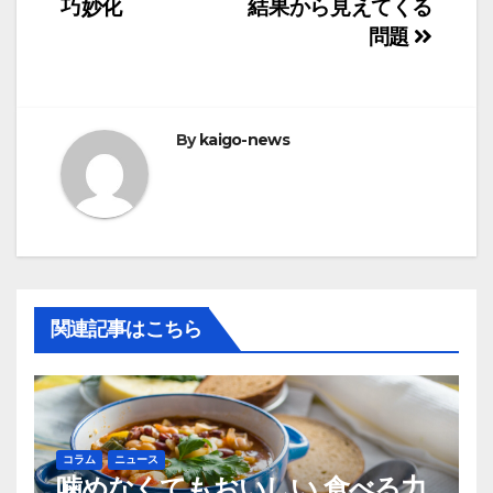
稿
巧妙化
結果から見えてくる
ナ
問題
ビ
ゲ
By
kaigo-news
ー
シ
ョ
ン
関連記事はこちら
コラム
ニュース
噛めなくてもおいしい 食べる力