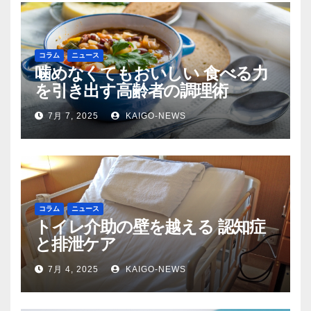
コラム
ニュース
噛めなくてもおいしい 食べる力
を引き出す高齢者の調理術
7月 7, 2025
KAIGO-NEWS
コラム
ニュース
トイレ介助の壁を越える 認知症
と排泄ケア
7月 4, 2025
KAIGO-NEWS