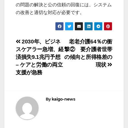
の問題の解決と公の信頼の回復には、システム
の改善と適切な対応が必要です。
投
2030年、ビジネ
老老介護64％の衝
スケアラー急増、経
撃② 要介護者世帯
稿
済損失9.1兆円予想
の傾向と所得格差の
ナ
– ケアと労働の両立
現状
支援が急務
ビ
ゲ
ー
By
kaigo-news
シ
ョ