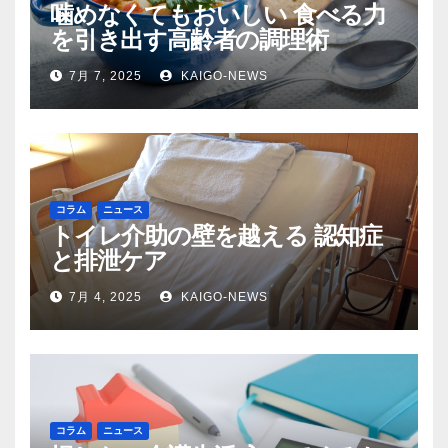
噛めなくてもおいしい 食べる力
を引き出す高齢者の調理術
7月 7, 2025
KAIGO-NEWS
コラム
ニュース
トイレ介助の壁を越える 認知症
と排泄ケア
7月 4, 2025
KAIGO-NEWS
コラム
ニュース