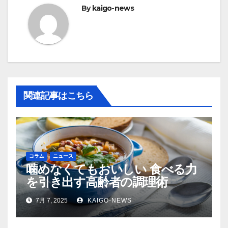
ゲ
By
kaigo-news
ー
シ
ョ
ン
関連記事はこちら
コラム
ニュース
噛めなくてもおいしい 食べる力
を引き出す高齢者の調理術
7月 7, 2025
KAIGO-NEWS