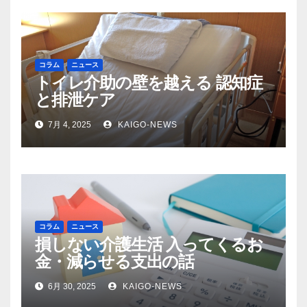
コラム
ニュース
トイレ介助の壁を越える 認知症
と排泄ケア
7月 4, 2025
KAIGO-NEWS
コラム
ニュース
損しない介護生活 入ってくるお
金・減らせる支出の話
6月 30, 2025
KAIGO-NEWS