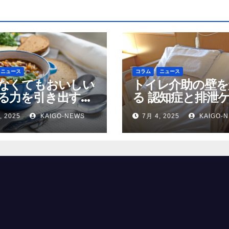
ニュース
コラム
ニュース
なくてもおいしい
トイレ介助の壁を
る力を引き出す高
る 認知症と排泄
の調理術
, 2025
KAIGO-NEWS
7月 4, 2025
KAIGO-