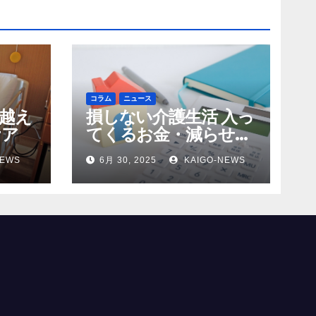
コラム
ニュース
越え
損しない介護生活 入っ
ケア
てくるお金・減らせる
支出の話
NEWS
6月 30, 2025
KAIGO-NEWS