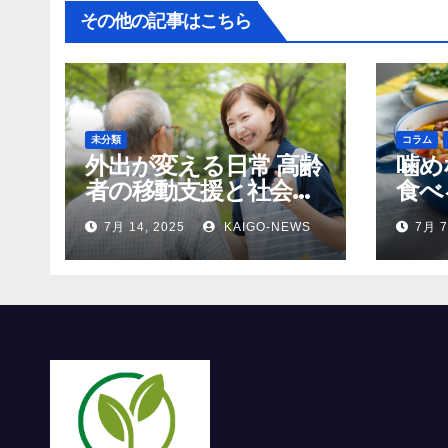
その他の記事はこちら
未分類
コラム
外出が変える日常 高齢
噛め
者の移動支援と社会参
食べ
加
齢者
7月 14, 2025
KAIGO-NEWS
7月 7