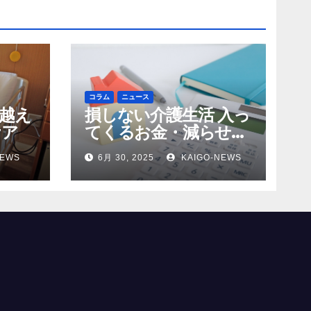
コラム
ニュース
越え
損しない介護生活 入っ
ケア
てくるお金・減らせる
支出の話
NEWS
6月 30, 2025
KAIGO-NEWS