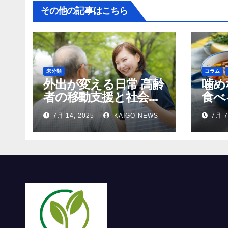
その他の記事はこちら
未分類
コラム
外出が変える日常 高齢
噛め
者の移動支援と社会参
食べ
加
齢者
7月 14, 2025
KAIGO-NEWS
7月 7