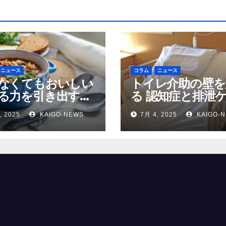
ニュース
コラム
ニュース
なくてもおいしい
トイレ介助の壁を
る力を引き出す高
る 認知症と排泄
の調理術
, 2025
KAIGO-NEWS
7月 4, 2025
KAIGO-