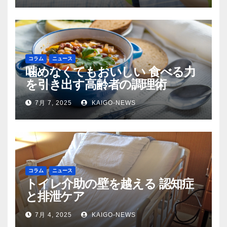
コラム
ニュース
噛めなくてもおいしい 食べる力
を引き出す高齢者の調理術
7月 7, 2025
KAIGO-NEWS
コラム
ニュース
トイレ介助の壁を越える 認知症
と排泄ケア
7月 4, 2025
KAIGO-NEWS