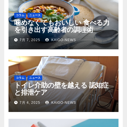
コラム
ニュース
噛めなくてもおいしい 食べる力
を引き出す高齢者の調理術
7月 7, 2025
KAIGO-NEWS
コラム
ニュース
トイレ介助の壁を越える 認知症
と排泄ケア
7月 4, 2025
KAIGO-NEWS