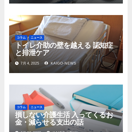
コラム
ニュース
トイレ介助の壁を越える 認知症
と排泄ケア
7月 4, 2025
KAIGO-NEWS
コラム
ニュース
損しない介護生活 入ってくるお
金・減らせる支出の話