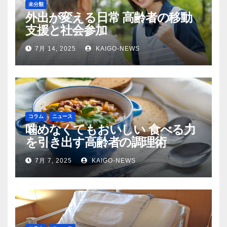
未分類
外出が変える日常 高齢者の移動
支援と社会参加
7月 14, 2025
KAIGO-NEWS
コラム
ニュース
噛めなくてもおいしい 食べる力
を引き出す高齢者の調理術
7月 7, 2025
KAIGO-NEWS