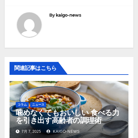
ビ
ゲ
By
kaigo-news
ー
シ
ョ
ン
関連記事はこちら
コラム
ニュース
噛めなくてもおいしい 食べる力
を引き出す高齢者の調理術
7月 7, 2025
KAIGO-NEWS