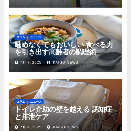
コラム
ニュース
噛めなくてもおいしい 食べる力
を引き出す高齢者の調理術
7月 7, 2025
KAIGO-NEWS
コラム
ニュース
トイレ介助の壁を越える 認知症
と排泄ケア
7月 4, 2025
KAIGO-NEWS