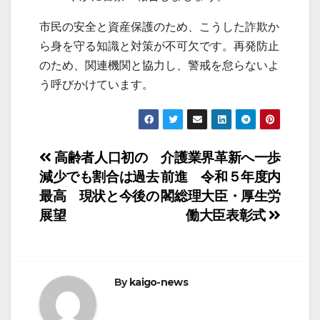
市民の安全と資産保護のため、こうした詐欺か
ら身を守る知識と対策が不可欠です。再発防止
のため、関連機関と協力し、警戒を怠らないよ
う呼びかけています。
投
高齢者人口初の
介護業界革新へ一歩
減少でも割合は過去
前進 令和５年度内
稿
最高 現状と今後の
閣総理大臣・厚生労
ナ
展望
働大臣表彰式
ビ
ゲ
By
kaigo-news
ー