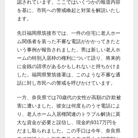
認されています。ここではいくつかの報道内容
を基に、市民への警戒喚起と対策を解説いたし
ます。
先日福岡県筑後市では、一件の住宅に老人ホー
ム関係者を装った不審な電話がかかってきたと
いう事例が報告されました。男は新しい老人ホ
ームの特別入居枠の権利について語り、将来的
に金銭の請求があるかもしれないと持ちかけま
した。福岡県警筑後署は、このような不審な通
話に対し市民への警戒を呼びかけています。
一方、奈良県では70歳代の女性が高額の詐欺被
害に遭いました。彼女は何度ものうそ電話によ
り、老人ホーム入居権関連のトラブル解決に莫
大な資金が必要と誤信し、現金約9317万円を
だまし取られました。この手口は今年、奈良県