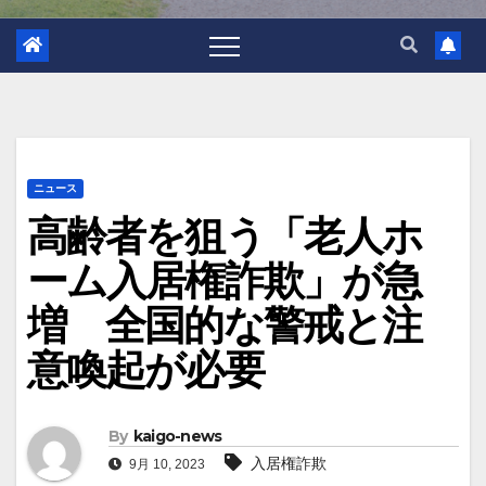
ニュース
高齢者を狙う「老人ホ
ーム入居権詐欺」が急
増 全国的な警戒と注
意喚起が必要
By
kaigo-news
入居権詐欺
9月 10, 2023