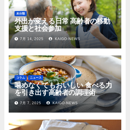
未分類
外出が変える日常 高齢者の移動
支援と社会参加
7月 14, 2025
KAIGO-NEWS
コラム
ニュース
噛めなくてもおいしい 食べる力
を引き出す高齢者の調理術
7月 7, 2025
KAIGO-NEWS