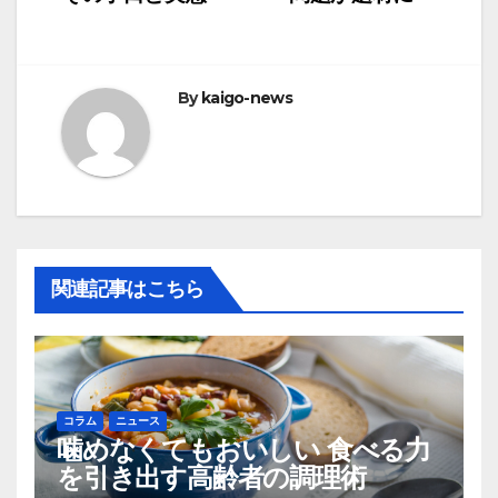
ナ
ビ
By
kaigo-news
ゲ
ー
シ
ョ
関連記事はこちら
ン
コラム
ニュース
噛めなくてもおいしい 食べる力
を引き出す高齢者の調理術