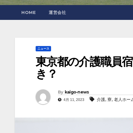
HOME
運営会社
ニュース
東京都の介護職員宿
き？
By
kaigo-news
,
,
介護
寮
老人ホー
4月 11, 2023