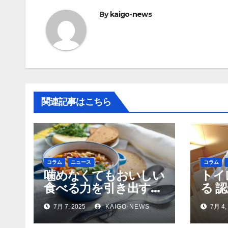
ビ
By
kaigo-news
ゲ
ー
シ
ョ
関連記事はこちら
ン
コラム
ニュース
コラム
噛めなくてもおいしい
トイ
食べる力を引き出す高
る 
齢者の調理術
7月 7, 2025
KAIGO-NEWS
7月 4,