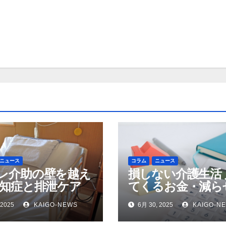
ニュース
コラム
ニュース
レ介助の壁を越え
損しない介護生活
認知症と排泄ケア
てくるお金・減ら
支出の話
 2025
KAIGO-NEWS
6月 30, 2025
KAIGO-N