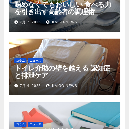
噛めなくてもおいしい 食べる力
を引き出す高齢者の調理術
7月 7, 2025
KAIGO-NEWS
コラム
ニュース
トイレ介助の壁を越える 認知症
と排泄ケア
7月 4, 2025
KAIGO-NEWS
コラム
ニュース