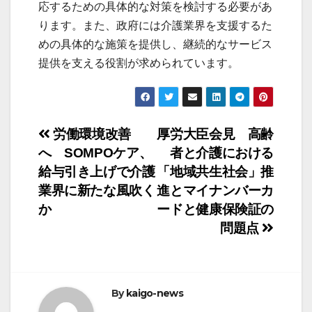
応するための具体的な対策を検討する必要があ
ります。また、政府には介護業界を支援するた
めの具体的な施策を提供し、継続的なサービス
提供を支える役割が求められています。
投
労働環境改善
厚労大臣会見 高齢
へ SOMPOケア、
者と介護における
稿
給与引き上げで介護
「地域共生社会」推
ナ
業界に新たな風吹く
進とマイナンバーカ
か
ードと健康保険証の
ビ
問題点
ゲ
ー
By
kaigo-news
シ