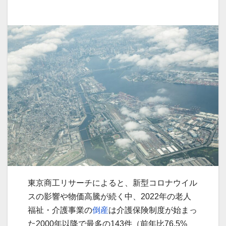
東京商工リサーチによると、新型コロナウイル
スの影響や物価高騰が続く中、2022年の老人
福祉・介護事業の
倒産
は介護保険制度が始まっ
た2000年以降で最多の143件（前年比76.5%