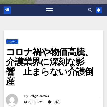
ニュース
コロナ禍や物価高騰、
介護業界に深刻な影
響 止まらない介護倒
産
By
kaigo-news
倒産
8月 6, 2023