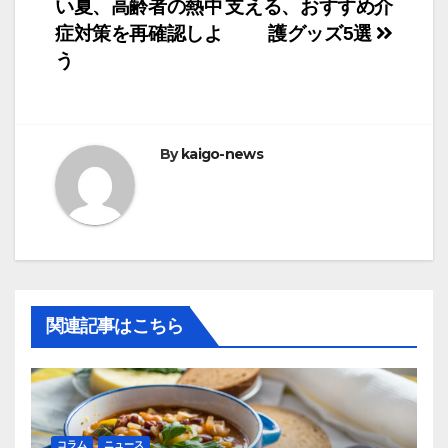
い夏、高齢者の熱中
支える、おすすめ介
稿
症対策を再確認しよ
護グッズ5選
ナ
う
ビ
ゲ
By
kaigo-news
ー
シ
ョ
ン
関連記事はこちら
コラム
ニュース