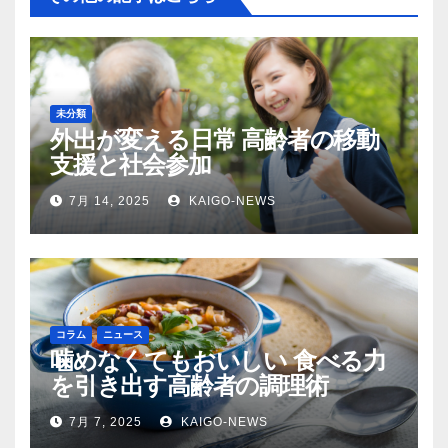
未分類
外出が変える日常 高齢者の移動
支援と社会参加
7月 14, 2025
KAIGO-NEWS
コラム
ニュース
噛めなくてもおいしい 食べる力
を引き出す高齢者の調理術
7月 7, 2025
KAIGO-NEWS